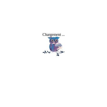
Détails de l’offre
:
Petit déjeuner inclus,
Parking offert si vous réservez sur notre site,
Meilleurs tarifs garantis.
Cette formule vous permet non seulement de maîtriser votre budget,
Chargement
.
.
.
mais aussi de profiter pleinement des services de notre
hôtel pour
les ponts de mai
dans une atmosphère reposante et féerique.
Que faire lors d’un séjour prolongé au
Dream Castle ?
Le Dream Castle bénéficie d’un emplacement stratégique pour
explorer la région, se divertir ou simplement se détendre.
1. Disneyland Paris : vivez la magie à deux pas